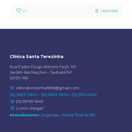
25
Leia Mais
Clínica Santa Terezinha
Rua Padre Diogo Antonio Feijó, 101
Jardim das Nações – Taubaté/SP
12030-160
clinicaterezinha1986@gmail.com
(12) 3633-3800 – (12) 3633-3935 – (12) 2125-4200
(12) 99767-1949
Como chegar!
Atendimento:
Segunda – Sexta 7h30 às 19h