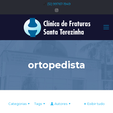
(12) 99767-1949
ortopedista
Categorias
Tags
Autores
Exibir tudo