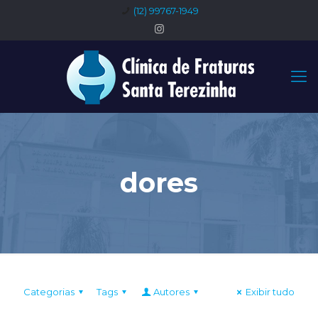
(12) 99767-1949
dores
Categorias
Tags
Autores
Exibir tudo