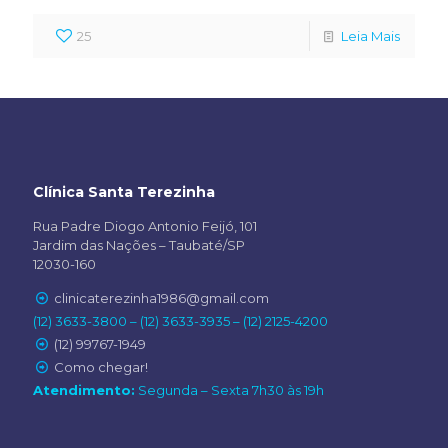
25
Leia Mais
Clínica Santa Terezinha
Rua Padre Diogo Antonio Feijó, 101
Jardim das Nações – Taubaté/SP
12030-160
clinicaterezinha1986@gmail.com
(12) 3633-3800 – (12) 3633-3935 – (12) 2125-4200
(12) 99767-1949
Como chegar!
Atendimento:
Segunda – Sexta 7h30 às 19h