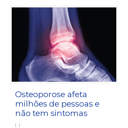
Osteoporose afeta
milhões de pessoas e
não tem sintomas
[…]