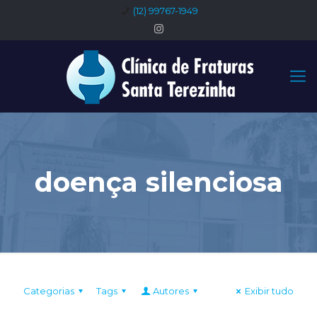
(12) 99767-1949
doença silenciosa
Categorias
Tags
Autores
Exibir tudo