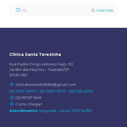
36
Leia Mais
Clínica Santa Terezinha
Rua Padre Diogo Antonio Feijó, 101
Jardim das Nações – Taubaté/SP
12030-160
clinicaterezinha1986@gmail.com
(12) 3633-3800 – (12) 3633-3935 – (12) 2125-4200
(12) 99767-1949
Como chegar!
Atendimento:
Segunda – Sexta 7h30 às 19h