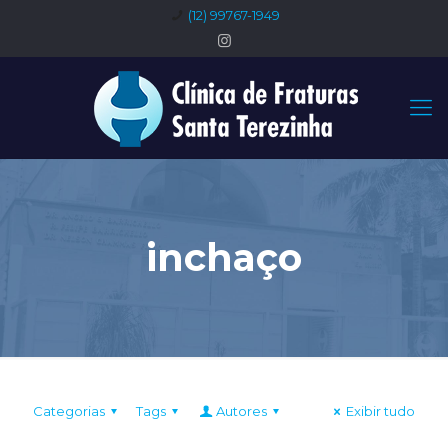
(12) 99767-1949
inchaço
Categorias
Tags
Autores
Exibir tudo