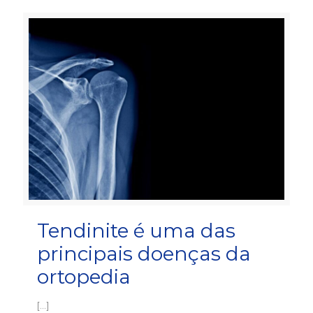
Tendinite é uma das
principais doenças da
ortopedia
[…]