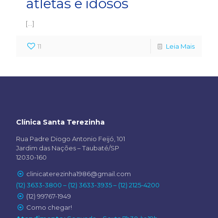
atletas e idosos
[…]
11
Leia Mais
Clínica Santa Terezinha
Rua Padre Diogo Antonio Feijó, 101
Jardim das Nações – Taubaté/SP
12030-160
clinicaterezinha1986@gmail.com
(12) 3633-3800 – (12) 3633-3935 – (12) 2125-4200
(12) 99767-1949
Como chegar!