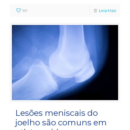
86
Leia Mais
Lesões meniscais do
joelho são comuns em