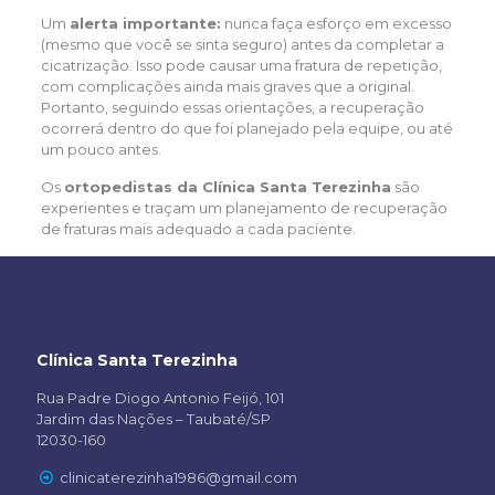
Um
alerta importante:
nunca faça esforço em excesso
(mesmo que você se sinta seguro) antes da completar a
cicatrização. Isso pode causar uma fratura de repetição,
com complicações ainda mais graves que a original.
Portanto, seguindo essas orientações, a recuperação
ocorrerá dentro do que foi planejado pela equipe, ou até
um pouco antes.
Os
ortopedistas da Clínica Santa Terezinha
são
experientes e traçam um planejamento de recuperação
de fraturas mais adequado a cada paciente.
Clínica Santa Terezinha
Rua Padre Diogo Antonio Feijó, 101
Jardim das Nações – Taubaté/SP
12030-160
clinicaterezinha1986@gmail.com