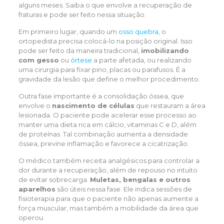
alguns meses. Saiba o que envolve a recuperação de
fraturas e pode ser feito nessa situação.
Em primeiro lugar, quando um
osso quebra
, o
ortopedista precisa colocá-lo na posição original. Isso
pode ser feito da maneira tradicional,
imobilizando
com gesso
ou
órtese
a parte afetada, ou realizando
uma cirurgia para fixar pino, placas ou parafusos. É a
gravidade da lesão que define o melhor procedimento.
Outra fase importante é a consolidação óssea, que
envolve o
nascimento de células
que restauram a área
lesionada. O paciente pode acelerar esse processo ao
manter uma dieta rica em cálcio, vitaminas C e D, além
de proteínas. Tal combinação aumenta a densidade
óssea, previne inflamação e favorece a cicatrização.
O médico também receita analgésicos para controlar a
dor durante a recuperação, além de repouso no intuito
de evitar sobrecarga.
Muletas, bengalas e outros
aparelhos
são úteis nessa fase. Ele indica sessões de
fisioterapia para que o paciente não apenas aumente a
força muscular, mas também a mobilidade da área que
operou.